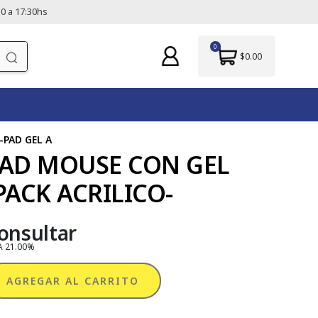
0 a 17:30hs
0
$0.00
-PAD GEL A
AD MOUSE CON GEL
PACK ACRILICO-
onsultar
A 21.00%
AGREGAR AL CARRITO