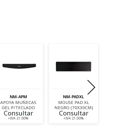
NM-APM
NM-PADXL
NM-
APOYA MUÑECAS
MOUSE PAD XL
MOUSE P
GEL P/TECLADO
NEGRO (70X30CM)
MUÑECA (
Consultar
Consultar
Cons
+IVA 21.00%
+IVA 21.00%
+IVA 