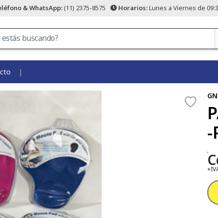
eléfono & WhatsApp:
(11) 2375-8575
Horarios:
Lunes a Viernes de 09:3
cto
GN
P
-
C
+IV