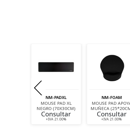
-APM
NM-PADXL
NM-FOAM
MUÑECAS
MOUSE PAD XL
MOUSE PAD APOY
TECLADO
NEGRO (70X30CM)
MUÑECA (25*20C
ultar
Consultar
Consultar
21.00%
+IVA 21.00%
+IVA 21.00%