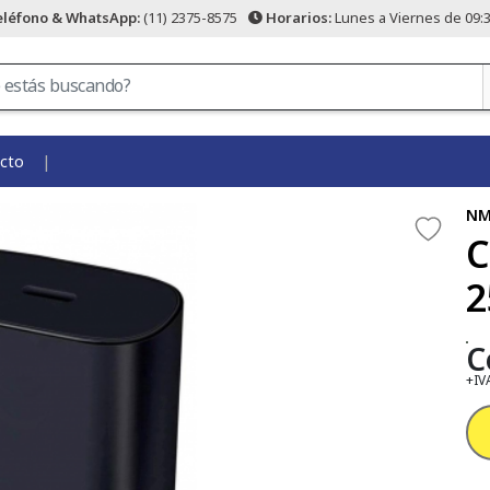
eléfono & WhatsApp:
(11) 2375-8575
Horarios:
Lunes a Viernes de 09:3
cto
NM
C
2
C
+IV