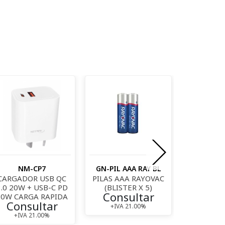
NM-CP7
GN-PIL AAA RAY BL
GN-PIL A
CARGADOR USB QC
PILAS AAA RAYOVAC
PILAS AA 
3.0 20W + USB-C PD
(BLISTER X 5)
(PACK
Consultar
Cons
20W CARGA RAPIDA
Consultar
+IVA 21.00%
+IVA 
+IVA 21.00%