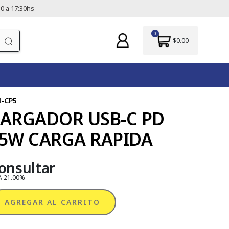
0 a 17:30hs
0
$0.00
-CP5
ARGADOR USB-C PD
5W CARGA RAPIDA
onsultar
A 21.00%
AGREGAR AL CARRITO