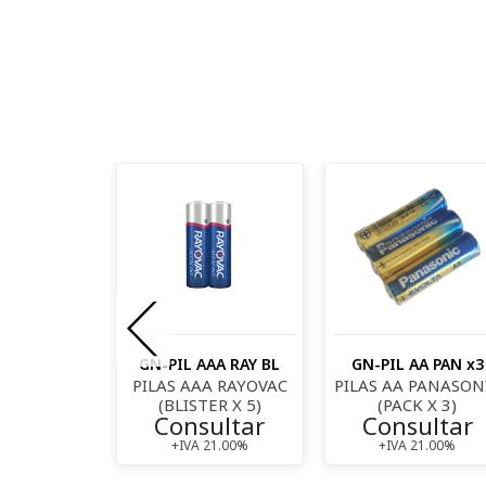
-CP7
GN-PIL AAA RAY BL
GN-PIL AA PAN x3
R USB QC
PILAS AAA RAYOVAC
PILAS AA PANASON
+ USB-C PD
(BLISTER X 5)
(PACK X 3)
Consultar
Consultar
GA RAPIDA
ultar
+IVA 21.00%
+IVA 21.00%
21.00%