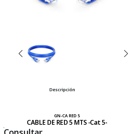
Compatibles Okidata
Tripodes
Luces Led
Teclados
Compatibles Pantum
Varios
Pilas Y Cargadores
Compatibles Ricoh
Power Banks
Compatibles Samsung
Compatibles Samsung Color
Compatibles Xerox
Descripción
GN-CA RED 5
CABLE DE RED 5 MTS -Cat 5-
Consultar