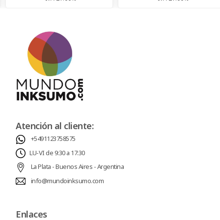
Atención al cliente:
+5491123758575
LU-VI de 9:30 a 17:30
La Plata - Buenos Aires - Argentina
info@mundoinksumo.com
Enlaces