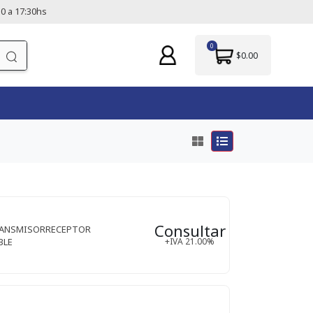
0 a 17:30hs
0
$0.00
Consultar
RANSMISORRECEPTOR
BLE
+IVA 21.00%