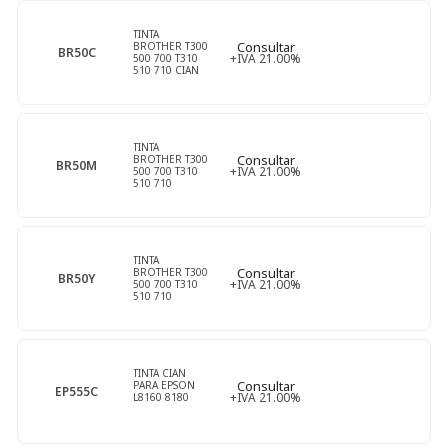
TINTA
Compatibles Okidata
Luces Led
Teclados
Consultar
BROTHER T300
BR50C
+IVA 21.00%
500 700 T310
510 710 CIAN
Compatibles Pantum
Pilas Y Cargadores
Compatibles Ricoh
Power Banks
TINTA
Consultar
BROTHER T300
BR50M
+IVA 21.00%
500 700 T310
Compatibles Samsung
510 710
MAGENTA
Compatibles Samsung Color
TINTA
Consultar
BROTHER T300
Compatibles Xerox
BR50Y
+IVA 21.00%
500 700 T310
510 710
YELLOW
TINTA CIAN
Consultar
PARA EPSON
EP555C
+IVA 21.00%
L8160 8180