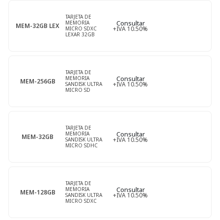
TARJETA DE
Compatibles Okidata
Tripodes
Luces Led
Teclados
Consultar
MEMORIA
MEM-32GB LEX
+IVA 10.50%
MICRO SDXC
LEXAR 32GB
Compatibles Pantum
Varios
Pilas Y Cargadores
Compatibles Ricoh
Power Banks
TARJETA DE
Consultar
MEMORIA
MEM-256GB
+IVA 10.50%
SANDISK ULTRA
Compatibles Samsung
MICRO SD
256GB
Compatibles Samsung Color
TARJETA DE
Consultar
MEMORIA
Compatibles Xerox
MEM-32GB
+IVA 10.50%
SANDISK ULTRA
MICRO SDHC
32GB
TARJETA DE
Consultar
MEMORIA
MEM-128GB
+IVA 10.50%
SANDISK ULTRA
MICRO SDXC
128GB